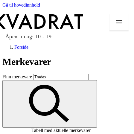
Gå til hovedinnhold
Åpent i dag:
10 - 19
Forside
Merkevarer
Butikker
Finn merkevare
Mat og drikke
Taket på Kvadrat
Aktiviteter
Tilbud
Tabell med aktuelle merkevarer