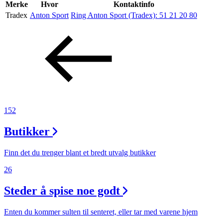
Inspirasjon
Merke
Hvor
Kontaktinfo
Tradex
Anton Sport
Ring Anton Sport (Tradex):
51 21 20 80
Søk
Åpningstider
Praktisk informasjon
152
Ledige stillinger
Butikker
Magasin
Finn det du trenger blant et bredt utvalg butikker
26
Steder å spise noe godt
Enten du kommer sulten til senteret, eller tar med varene hjem