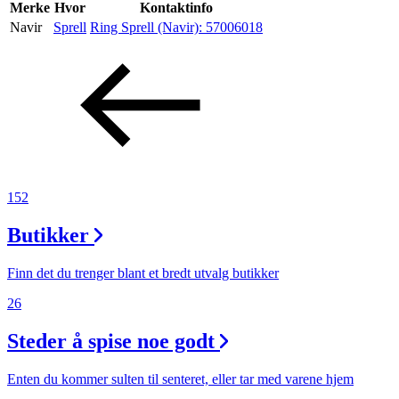
Inspirasjon
Merke
Hvor
Kontaktinfo
Navir
Sprell
Ring Sprell (Navir):
57006018
Søk
Åpningstider
Praktisk informasjon
152
Ledige stillinger
Butikker
Magasin
Finn det du trenger blant et bredt utvalg butikker
26
Steder å spise noe godt
Enten du kommer sulten til senteret, eller tar med varene hjem