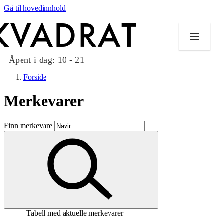
Gå til hovedinnhold
Åpent i dag:
10 - 21
Forside
Merkevarer
Butikker
Finn merkevare
Mat og drikke
Taket på Kvadrat
Aktiviteter
Tilbud
Tabell med aktuelle merkevarer