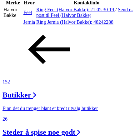
Inspirasjon
Merke
Hvor
Kontaktinfo
Halvor
Ring Feel (Halvor Bakke):
21 05 30 19
/
Send e-
Feel
Bakke
post
til Feel (Halvor Bakke)
Jernia
Ring Jernia (Halvor Bakke):
48242288
Søk
Åpningstider
Praktisk informasjon
Ledige stillinger
152
Magasin
Butikker
Finn det du trenger blant et bredt utvalg butikker
26
Steder å spise noe godt