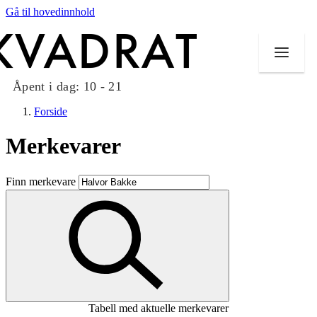
Gå til hovedinnhold
Åpent i dag:
10 - 21
Forside
Merkevarer
Butikker
Finn merkevare
Mat og drikke
Taket på Kvadrat
Aktiviteter
Tilbud
Tabell med aktuelle merkevarer