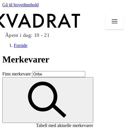
Gå til hovedinnhold
Åpent i dag:
10 - 21
Forside
Merkevarer
Butikker
Finn merkevare
Mat og drikke
Taket på Kvadrat
Aktiviteter
Tilbud
Tabell med aktuelle merkevarer