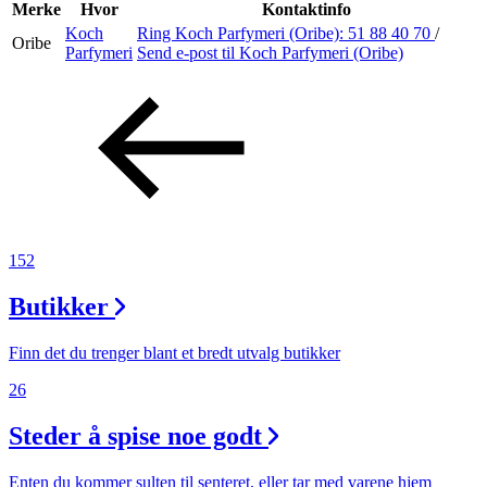
Inspirasjon
Merke
Hvor
Kontaktinfo
Koch
Ring Koch Parfymeri (Oribe):
51 88 40 70
/
Oribe
Parfymeri
Send e-post
til Koch Parfymeri (Oribe)
Søk
Åpningstider
Praktisk informasjon
152
Ledige stillinger
Butikker
Magasin
Finn det du trenger blant et bredt utvalg butikker
26
Steder å spise noe godt
Enten du kommer sulten til senteret, eller tar med varene hjem