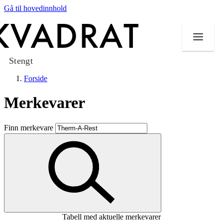
Gå til hovedinnhold
Stengt
Forside
Merkevarer
Butikker
Finn merkevare
Mat og drikke
Taket på Kvadrat
Aktiviteter
Tilbud
Tabell med aktuelle merkevarer