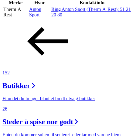
Inspirasjon
Merke
Hvor
Kontaktinfo
Therm-A-
Anton
Ring Anton Sport (Therm-A-Rest):
51 21
Rest
Sport
20 80
Søk
Åpningstider
Praktisk informasjon
152
Ledige stillinger
Butikker
Magasin
Finn det du trenger blant et bredt utvalg butikker
26
Steder å spise noe godt
Enten du kommer sulten til senteret, eller tar med varene hjem