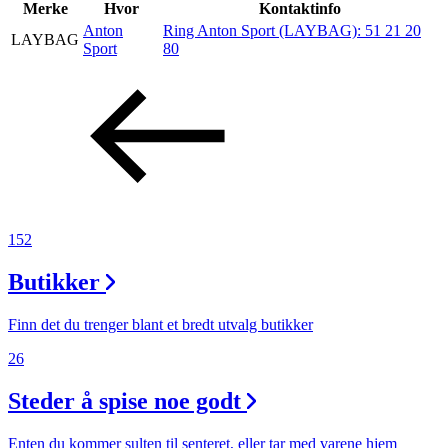
Inspirasjon
Merke
Hvor
Kontaktinfo
Anton
Ring Anton Sport (LAYBAG):
51 21 20
LAYBAG
Sport
80
Søk
Åpningstider
Praktisk informasjon
152
Ledige stillinger
Butikker
Magasin
Finn det du trenger blant et bredt utvalg butikker
26
Steder å spise noe godt
Enten du kommer sulten til senteret, eller tar med varene hjem