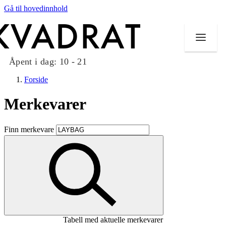
Gå til hovedinnhold
Åpent i dag:
10 - 21
Forside
Merkevarer
Butikker
Finn merkevare
Mat og drikke
Taket på Kvadrat
Aktiviteter
Tilbud
Tabell med aktuelle merkevarer