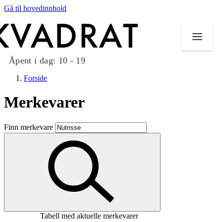
Gå til hovedinnhold
Åpent i dag:
10 - 19
Forside
Merkevarer
Butikker
Finn merkevare
Mat og drikke
Taket på Kvadrat
Aktiviteter
Tilbud
Tabell med aktuelle merkevarer