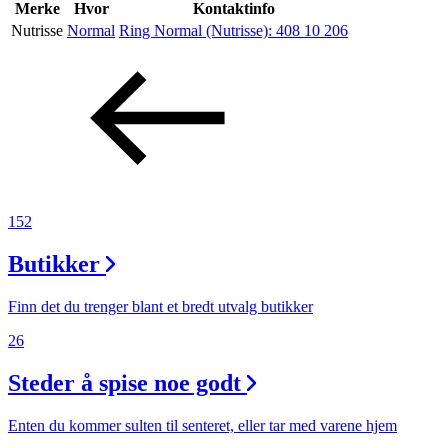
Inspirasjon
Merke
Hvor
Kontaktinfo
Nutrisse
Normal
Ring Normal (Nutrisse):
408 10 206
Søk
Åpningstider
Praktisk informasjon
152
Ledige stillinger
Butikker
Magasin
Finn det du trenger blant et bredt utvalg butikker
26
Steder å spise noe godt
Enten du kommer sulten til senteret, eller tar med varene hjem