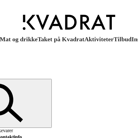
Mat og drikke
Taket på Kvadrat
Aktiviteter
Tilbud
In
kevarer
ontaktinfo