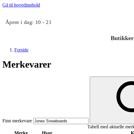
Gå til hovedinnhold
Åpent i dag:
10 - 21
Butikker
Forside
Merkevarer
Butikker
Mat og drikke
Finn merkevare
Tabell med aktuelle mer
Taket på Kvadrat
Merke
Hvor
K