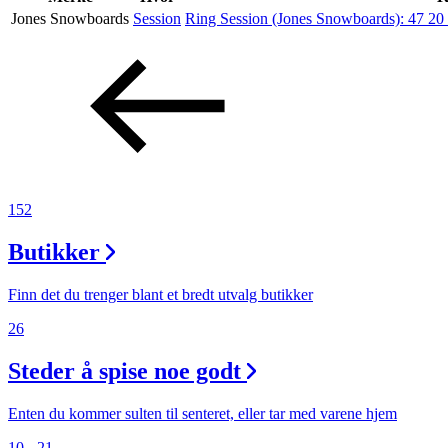
Jones Snowboards
Session
Ring Session (Jones Snowboards):
47 20
Aktiviteter
Tilbud
Inspirasjon
152
Butikker
Søk
Finn det du trenger blant et bredt utvalg butikker
26
Steder å spise noe godt
Åpningstider
Praktisk informasjon
Enten du kommer sulten til senteret, eller tar med varene hjem
10 - 21