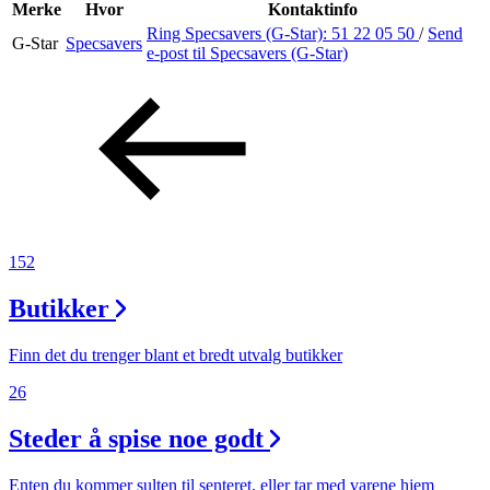
Inspirasjon
Merke
Hvor
Kontaktinfo
Ring Specsavers (G-Star):
51 22 05 50
/
Send
G-Star
Specsavers
e-post
til Specsavers (G-Star)
Søk
Åpningstider
Praktisk informasjon
152
Ledige stillinger
Butikker
Magasin
Finn det du trenger blant et bredt utvalg butikker
26
Steder å spise noe godt
Enten du kommer sulten til senteret, eller tar med varene hjem