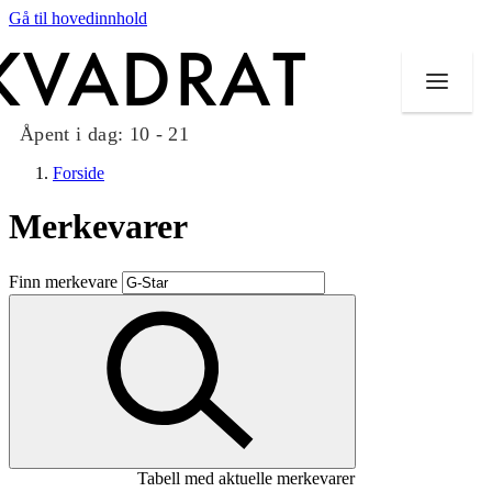
Gå til hovedinnhold
Åpent i dag:
10 - 21
Forside
Merkevarer
Butikker
Finn merkevare
Mat og drikke
Taket på Kvadrat
Aktiviteter
Tilbud
Tabell med aktuelle merkevarer