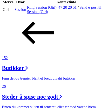
Inspirasjon
Merke
Hvor
Kontaktinfo
Ring Session (Girl):
47 20 20 51
/
Send e-post
til
Girl
Session
Session (Girl)
Søk
Åpningstider
Praktisk informasjon
152
Ledige stillinger
Butikker
Magasin
Finn det du trenger blant et bredt utvalg butikker
26
Steder å spise noe godt
Enten du kommer sulten til senteret, eller tar med varene hjem