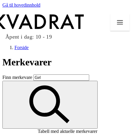
Gå til hovedinnhold
Åpent i dag:
10 - 19
Forside
Merkevarer
Butikker
Finn merkevare
Mat og drikke
Taket på Kvadrat
Aktiviteter
Tilbud
Tabell med aktuelle merkevarer