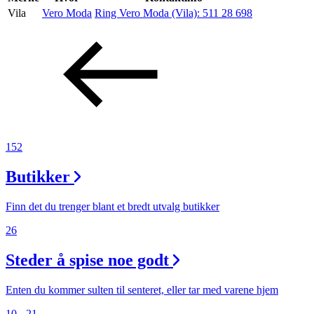
Vila
Vero Moda
Ring Vero Moda (Vila):
511 28 698
Aktiviteter
Tilbud
Inspirasjon
152
Butikker
Søk
Finn det du trenger blant et bredt utvalg butikker
26
Steder å spise noe godt
Åpningstider
Praktisk informasjon
Enten du kommer sulten til senteret, eller tar med varene hjem
10 - 21