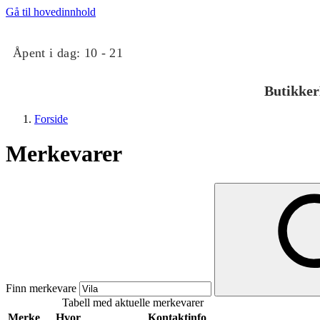
Gå til hovedinnhold
Åpent i dag:
10 - 21
Butikker
Forside
Merkevarer
Butikker
Mat og drikke
Finn merkevare
Tabell med aktuelle merkevarer
Taket på Kvadrat
Merke
Hvor
Kontaktinfo