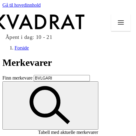
Gå til hovedinnhold
Åpent i dag:
10 - 21
Forside
Merkevarer
Butikker
Finn merkevare
Mat og drikke
Taket på Kvadrat
Aktiviteter
Tilbud
Tabell med aktuelle merkevarer