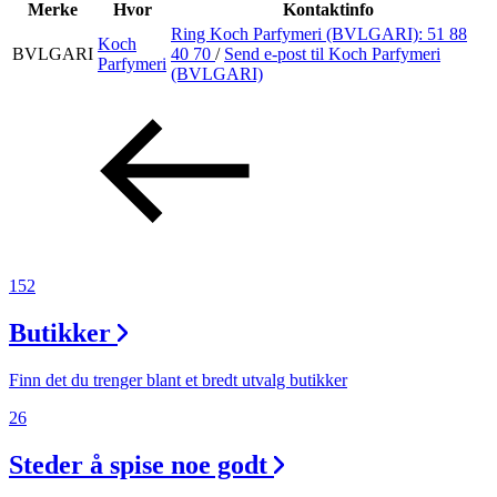
Inspirasjon
Merke
Hvor
Kontaktinfo
Ring Koch Parfymeri (BVLGARI):
51 88
Koch
BVLGARI
40 70
/
Send e-post
til Koch Parfymeri
Parfymeri
(BVLGARI)
Søk
Åpningstider
Praktisk informasjon
Ledige stillinger
152
Magasin
Butikker
Finn det du trenger blant et bredt utvalg butikker
26
Steder å spise noe godt