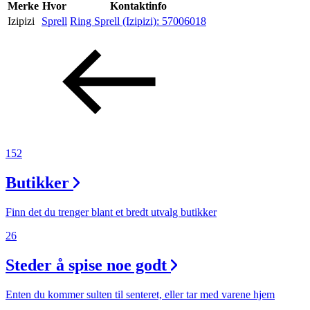
Inspirasjon
Merke
Hvor
Kontaktinfo
Izipizi
Sprell
Ring Sprell (Izipizi):
57006018
Søk
Åpningstider
Praktisk informasjon
152
Ledige stillinger
Butikker
Magasin
Finn det du trenger blant et bredt utvalg butikker
26
Steder å spise noe godt
Enten du kommer sulten til senteret, eller tar med varene hjem