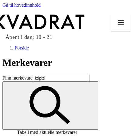
Gå til hovedinnhold
Åpent i dag:
10 - 21
Forside
Merkevarer
Butikker
Finn merkevare
Mat og drikke
Taket på Kvadrat
Aktiviteter
Tilbud
Tabell med aktuelle merkevarer