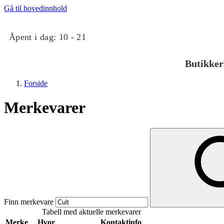
Gå til hovedinnhold
Åpent i dag:
10 - 21
Butikker
Forside
Merkevarer
Butikker
Mat og drikke
Finn merkevare
Tabell med aktuelle merkevarer
Taket på Kvadrat
Merke
Hvor
Kontaktinfo