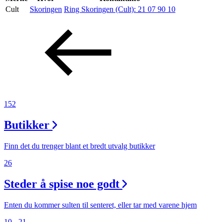
Cult
Skoringen
Ring Skoringen (Cult):
21 07 90 10
Aktiviteter
Tilbud
Inspirasjon
152
Butikker
Søk
Finn det du trenger blant et bredt utvalg butikker
26
Steder å spise noe godt
Åpningstider
Praktisk informasjon
Enten du kommer sulten til senteret, eller tar med varene hjem
10 - 21