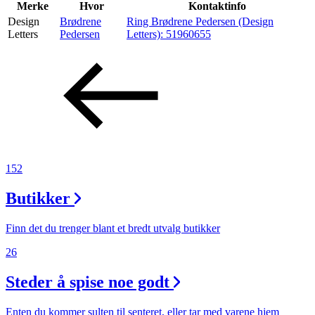
Inspirasjon
Merke
Hvor
Kontaktinfo
Design
Brødrene
Ring Brødrene Pedersen (Design
Letters
Pedersen
Letters):
51960655
Søk
Åpningstider
Praktisk informasjon
152
Ledige stillinger
Butikker
Magasin
Finn det du trenger blant et bredt utvalg butikker
26
Steder å spise noe godt
Enten du kommer sulten til senteret, eller tar med varene hjem