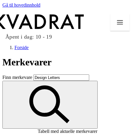
Gå til hovedinnhold
Åpent i dag:
10 - 19
Forside
Merkevarer
Butikker
Finn merkevare
Mat og drikke
Taket på Kvadrat
Aktiviteter
Tilbud
Tabell med aktuelle merkevarer