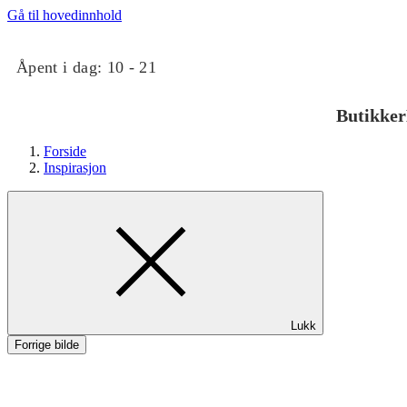
Gå til hovedinnhold
Åpent i dag:
10 - 21
Butikker
Forside
Inspirasjon
Butikker
Lukk
Mat og drikke
Forrige bilde
Taket på Kvadrat