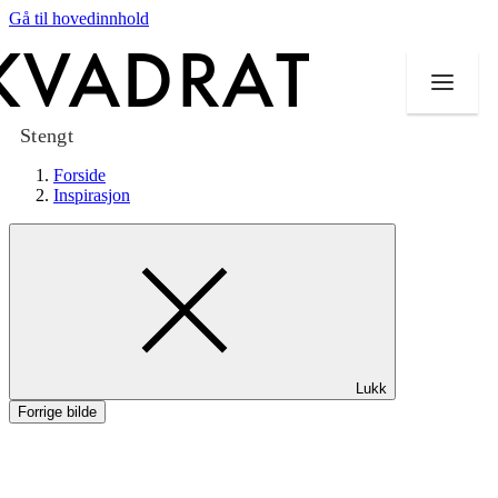
Gå til hovedinnhold
Stengt
Forside
Inspirasjon
Butikker
Mat og drikke
Taket på Kvadrat
Lukk
Aktiviteter
Forrige bilde
Tilbud