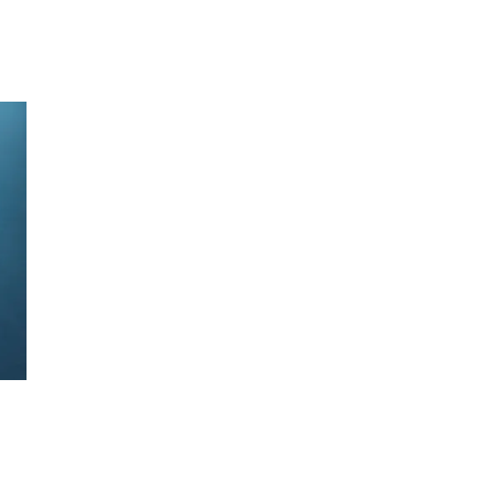
Inspirasjon
Søk
Åpningstider
Praktisk informasjon
Ledige stillinger
Magasin