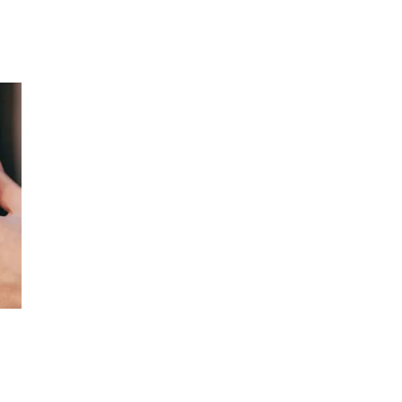
Inspirasjon
Søk
Åpningstider
Praktisk informasjon
Ledige stillinger
Magasin