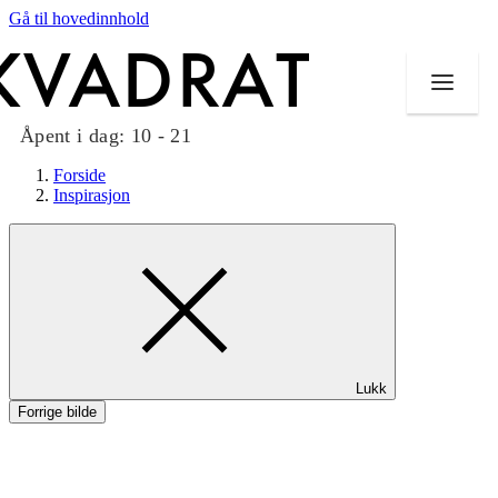
Gå til hovedinnhold
Åpent i dag:
10 - 21
Forside
Inspirasjon
Butikker
Mat og drikke
Taket på Kvadrat
Lukk
Aktiviteter
Forrige bilde
Tilbud