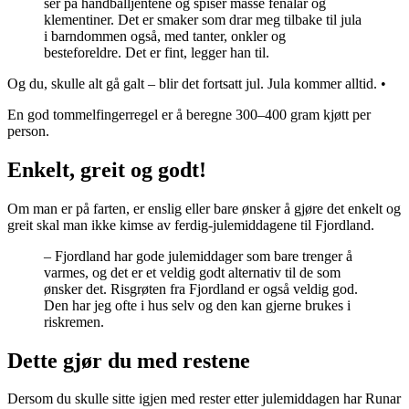
ser på håndballjentene og spiser masse fenalår og
klementiner. Det er smaker som drar meg tilbake til jula
i barndommen også, med tanter, onkler og
besteforeldre. Det er fint, legger han til.
Og du, skulle alt gå galt – blir det fortsatt jul. Jula kommer alltid. •
En god tommelfingerregel er å beregne 300–400 gram kjøtt per
person.
Enkelt, greit og godt!
Om man er på farten, er enslig eller bare ønsker å gjøre det enkelt og
greit skal man ikke kimse av ferdig-julemiddagene til Fjordland.
– Fjordland har gode julemiddager som bare trenger å
varmes, og det er et veldig godt alternativ til de som
ønsker det. Risgrøten fra Fjordland er også veldig god.
Den har jeg ofte i hus selv og den kan gjerne brukes i
riskremen.
Dette gjør du med restene
Dersom du skulle sitte igjen med rester etter julemiddagen har Runar