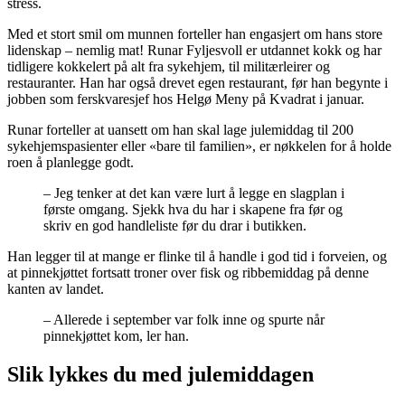
stress.
Med et stort smil om munnen forteller han engasjert om hans store
lidenskap – nemlig mat! Runar Fyljesvoll er utdannet kokk og har
tidligere kokkelert på alt fra sykehjem, til militærleirer og
restauranter. Han har også drevet egen restaurant, før han begynte i
jobben som ferskvaresjef hos Helgø Meny på Kvadrat i januar.
Runar forteller at uansett om han skal lage julemiddag til 200
sykehjemspasienter eller «bare til familien», er nøkkelen for å holde
roen å planlegge godt.
– Jeg tenker at det kan være lurt å legge en slagplan i
første omgang. Sjekk hva du har i skapene fra før og
skriv en god handleliste før du drar i butikken.
Han legger til at mange er flinke til å handle i god tid i forveien, og
at pinnekjøttet fortsatt troner over fisk og ribbemiddag på denne
kanten av landet.
– Allerede i september var folk inne og spurte når
pinnekjøttet kom, ler han.
Slik lykkes du med julemiddagen