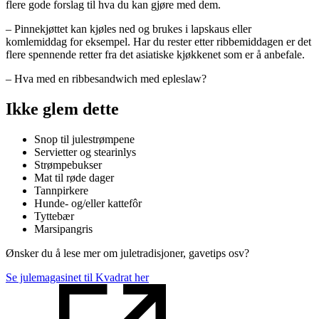
flere gode forslag til hva du kan gjøre med dem.
– Pinnekjøttet kan kjøles ned og brukes i lapskaus eller
komlemiddag for eksempel. Har du rester etter ribbemiddagen er det
flere spennende retter fra det asiatiske kjøkkenet som er å anbefale.
– Hva med en ribbesandwich med epleslaw?
Ikke glem dette
Snop til julestrømpene
Servietter og stearinlys
Strømpebukser
Mat til røde dager
Tannpirkere
Hunde- og/eller kattefôr
Tyttebær
Marsipangris
Ønsker du å lese mer om juletradisjoner, gavetips osv?
Se julemagasinet til Kvadrat her