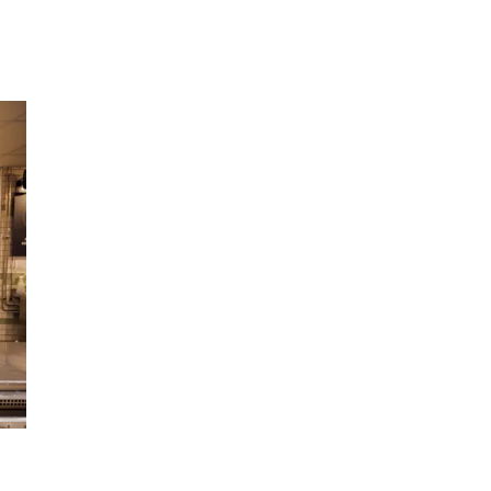
Inspirasjon
Søk
Åpningstider
Praktisk informasjon
Ledige stillinger
Magasin