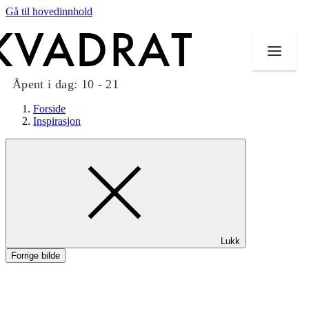
Gå til hovedinnhold
Åpent i dag:
10 - 21
Forside
Inspirasjon
Butikker
Mat og drikke
Taket på Kvadrat
Lukk
Aktiviteter
Forrige bilde
Tilbud