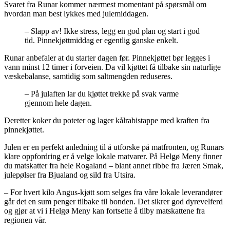
Svaret fra Runar kommer nærmest momentant på spørsmål om
hvordan man best lykkes med julemiddagen.
– Slapp av! Ikke stress, legg en god plan og start i god
tid. Pinnekjøttmiddag er egentlig ganske enkelt.
Runar anbefaler at du starter dagen før. Pinnekjøttet bør legges i
vann minst 12 timer i forveien. Da vil kjøttet få tilbake sin naturlige
væskebalanse, samtidig som saltmengden reduseres.
– På julaften lar du kjøttet trekke på svak varme
gjennom hele dagen.
Deretter koker du poteter og lager kålrabistappe med kraften fra
pinnekjøttet.
Julen er en perfekt anledning til å utforske på matfronten, og Runars
klare oppfordring er å velge lokale matvarer. På Helgø Meny finner
du matskatter fra hele Rogaland – blant annet ribbe fra Jæren Smak,
julepølser fra Bjualand og sild fra Utsira.
– For hvert kilo Angus-kjøtt som selges fra våre lokale leverandører
går det en sum penger tilbake til bonden. Det sikrer god dyrevelferd
og gjør at vi i Helgø Meny kan fortsette å tilby matskattene fra
regionen vår.