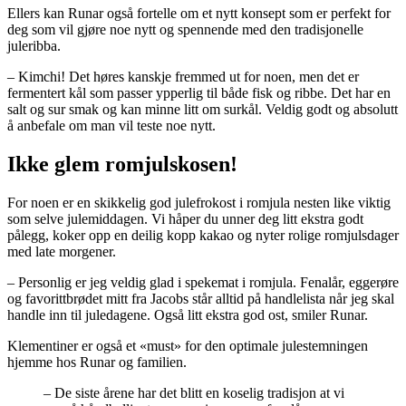
Ellers kan Runar også fortelle om et nytt konsept som er perfekt for
deg som vil gjøre noe nytt og spennende med den tradisjonelle
juleribba.
– Kimchi! Det høres kanskje fremmed ut for noen, men det er
fermentert kål som passer ypperlig til både fisk og ribbe. Det har en
salt og sur smak og kan minne litt om surkål. Veldig godt og absolutt
å anbefale om man vil teste noe nytt.
Ikke glem romjulskosen!
For noen er en skikkelig god julefrokost i romjula nesten like viktig
som selve julemiddagen. Vi håper du unner deg litt ekstra godt
pålegg, koker opp en deilig kopp kakao og nyter rolige romjulsdager
med late morgener.
– Personlig er jeg veldig glad i spekemat i romjula. Fenalår, eggerøre
og favorittbrødet mitt fra Jacobs står alltid på handlelista når jeg skal
handle inn til juledagene. Også litt ekstra god ost, smiler Runar.
Klementiner er også et «must» for den optimale julestemningen
hjemme hos Runar og familien.
– De siste årene har det blitt en koselig tradisjon at vi