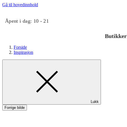
Gå til hovedinnhold
Åpent i dag:
10 - 21
Butikker
Forside
Inspirasjon
Butikker
Lukk
Mat og drikke
Forrige bilde
Taket på Kvadrat