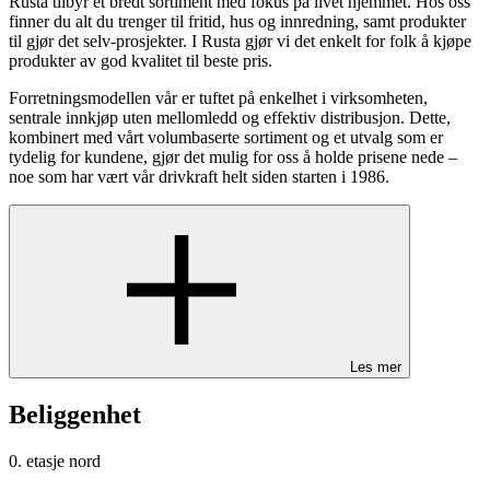
Rusta tilbyr et bredt sortiment med fokus på livet hjemmet. Hos oss
finner du alt du trenger til fritid, hus og innredning, samt produkter
til gjør det selv-prosjekter. I Rusta gjør vi det enkelt for folk å kjøpe
produkter av god kvalitet til beste pris.
Forretningsmodellen vår er tuftet på enkelhet i virksomheten,
sentrale innkjøp uten mellomledd og effektiv distribusjon. Dette,
kombinert med vårt volumbaserte sortiment og et utvalg som er
tydelig for kundene, gjør det mulig for oss å holde prisene nede –
noe som har vært vår drivkraft helt siden starten i 1986.
Les mer
Beliggenhet
0. etasje nord