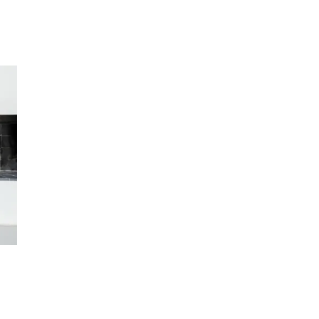
Inspirasjon
Søk
Åpningstider
Praktisk informasjon
Ledige stillinger
Magasin