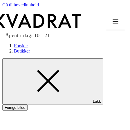
Gå til hovedinnhold
Åpent i dag:
10 - 21
Forside
Butikker
Butikker
Mat og drikke
Taket på Kvadrat
Lukk
Aktiviteter
Forrige bilde
Tilbud