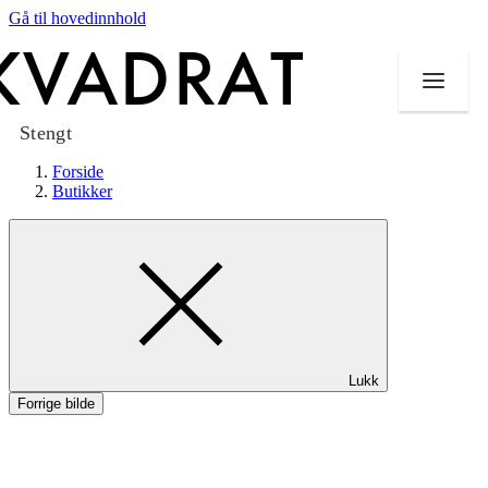
Gå til hovedinnhold
Stengt
Forside
Butikker
Butikker
Mat og drikke
Taket på Kvadrat
Lukk
Aktiviteter
Forrige bilde
Tilbud