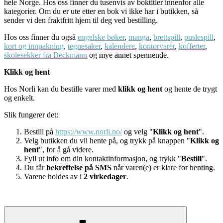
hele Norge. Hos oss finner du tusenvis av boktitler innenfor alle
kategorier. Om du er ute etter en bok vi ikke har i butikken, så
sender vi den fraktfritt hjem til deg ved bestilling.
Hos oss finner du også
engelske bøker
,
manga
,
brettspill
,
puslespill
,
kort og innpakning
,
tegnesaker
,
kalendere
,
kontorvarer
,
kofferter
,
skolesekker fra Beckmann
og mye annet spennende.
Klikk og hent
Hos Norli kan du bestille varer med
klikk og hent
og hente de trygt
og enkelt.
Slik fungerer det:
Bestill på
https://www.norli.no/
og velg "
Klikk og hent
".
Velg butikken du vil hente på, og trykk på knappen "
Klikk og
hent
", for å gå videre.
Fyll ut info om din kontaktinformasjon, og trykk "
Bestill
".
Du får
bekreftelse på SMS
når varen(e) er klare for henting.
Varene holdes av i
2 virkedager
.