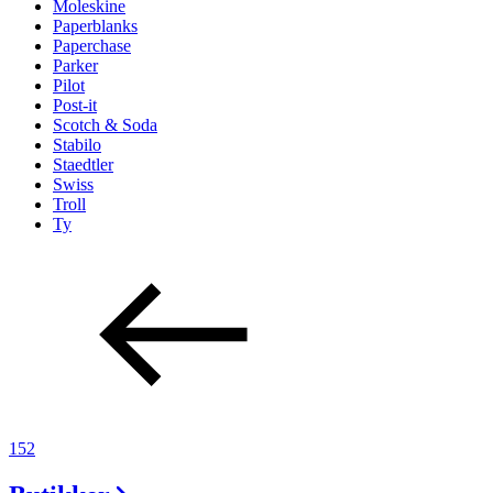
Moleskine
Paperblanks
Paperchase
Parker
Pilot
Post-it
Scotch & Soda
Stabilo
Staedtler
Swiss
Troll
Ty
152