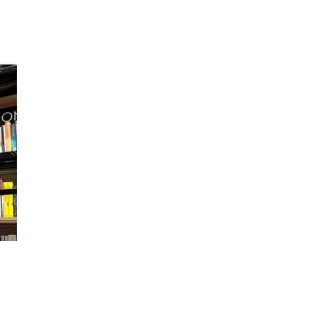
Inspirasjon
Søk
Åpningstider
Praktisk informasjon
Ledige stillinger
Magasin