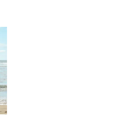
Inspirasjon
Søk
Åpningstider
Praktisk informasjon
Ledige stillinger
Magasin