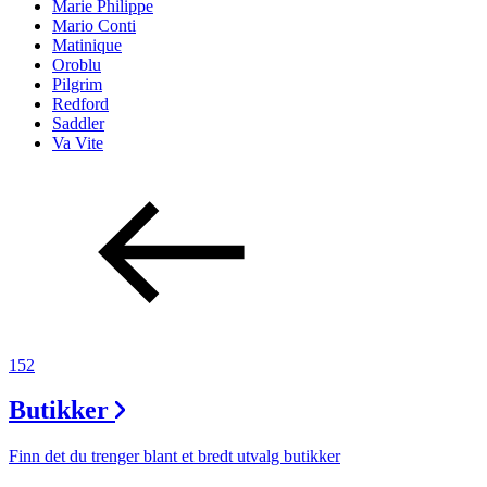
Marie Philippe
Mario Conti
Matinique
Oroblu
Pilgrim
Redford
Saddler
Va Vite
152
Butikker
Finn det du trenger blant et bredt utvalg butikker