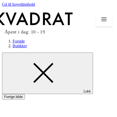
Gå til hovedinnhold
Åpent i dag:
10 - 19
Forside
Butikker
Butikker
Mat og drikke
Taket på Kvadrat
Lukk
Aktiviteter
Forrige bilde
Tilbud