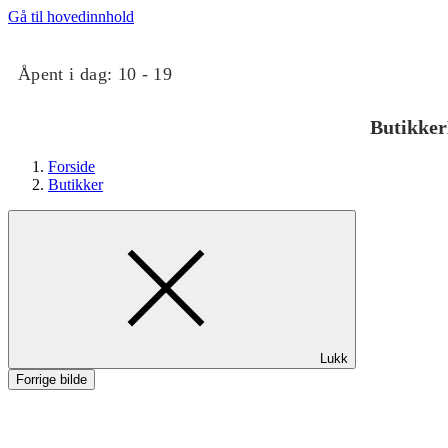
Gå til hovedinnhold
Åpent i dag:
10 - 19
Butikker
Forside
Butikker
Butikker
Lukk
Mat og drikke
Forrige bilde
Taket på Kvadrat