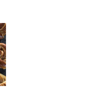
Inspirasjon
Søk
Åpningstider
Praktisk informasjon
Ledige stillinger
Magasin