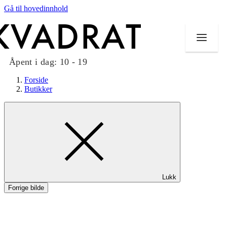
Gå til hovedinnhold
Åpent i dag:
10 - 19
Forside
Butikker
Butikker
Mat og drikke
Taket på Kvadrat
Lukk
Aktiviteter
Forrige bilde
Tilbud