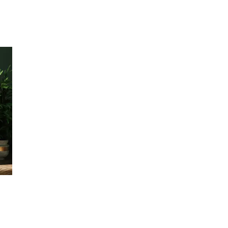
Inspirasjon
Søk
Åpningstider
Praktisk informasjon
Ledige stillinger
Magasin