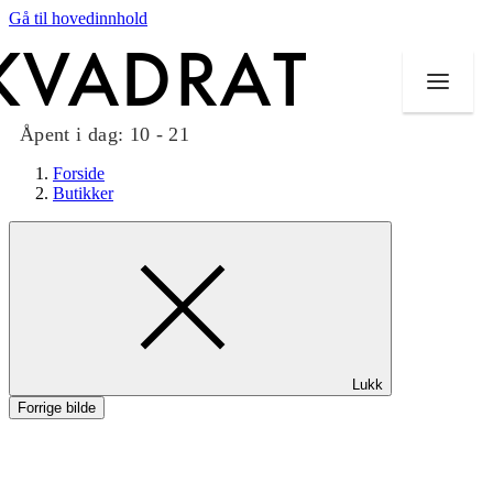
Gå til hovedinnhold
Åpent i dag:
10 - 21
Forside
Butikker
Butikker
Mat og drikke
Taket på Kvadrat
Lukk
Aktiviteter
Forrige bilde
Tilbud