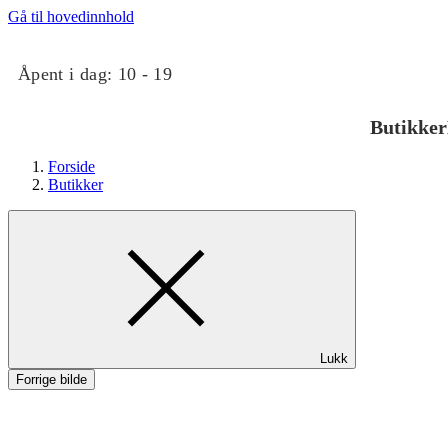
Gå til hovedinnhold
Åpent i dag:
10 - 19
Butikker
Forside
Butikker
Butikker
Lukk
Mat og drikke
Forrige bilde
Taket på Kvadrat