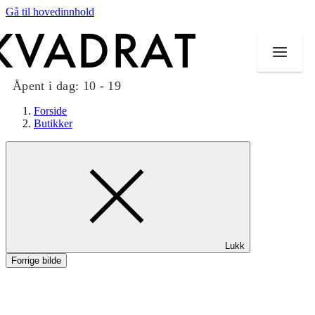
Gå til hovedinnhold
Åpent i dag:
10 - 19
Forside
Butikker
Butikker
Mat og drikke
Taket på Kvadrat
Lukk
Aktiviteter
Forrige bilde
Tilbud