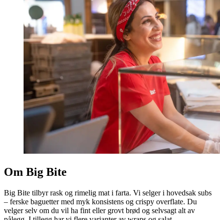
Om Big Bite
Big Bite tilbyr rask og rimelig mat i farta. Vi selger i hovedsak subs
– ferske baguetter med myk konsistens og crispy overflate. Du
velger selv om du vil ha fint eller grovt brød og selvsagt alt av
pålegg. I tillegg har vi flere varianter av wraps og salat.