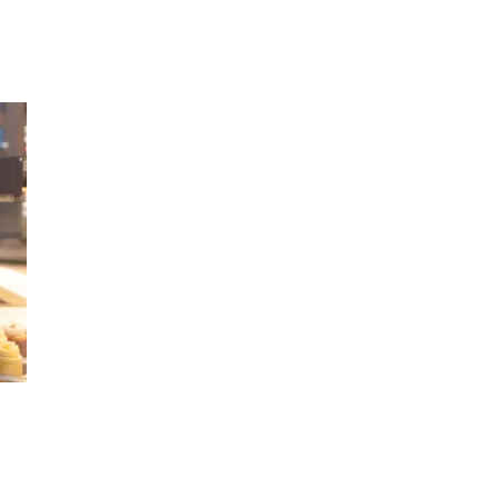
Inspirasjon
Søk
Åpningstider
Praktisk informasjon
Ledige stillinger
Magasin