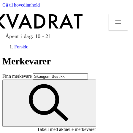
Gå til hovedinnhold
Åpent i dag:
10 - 21
Forside
Merkevarer
Butikker
Finn merkevare
Mat og drikke
Taket på Kvadrat
Aktiviteter
Tilbud
Tabell med aktuelle merkevarer