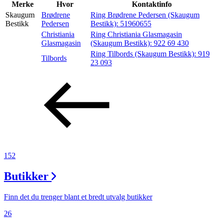
Inspirasjon
Merke
Hvor
Kontaktinfo
Skaugum
Brødrene
Ring Brødrene Pedersen (Skaugum
Bestikk
Pedersen
Bestikk):
51960655
Christiania
Ring Christiania Glasmagasin
Søk
Glasmagasin
(Skaugum Bestikk):
922 69 430
Ring Tilbords (Skaugum Bestikk):
919
Tilbords
23 093
Åpningstider
Praktisk informasjon
Ledige stillinger
Magasin
152
Butikker
Finn det du trenger blant et bredt utvalg butikker
26