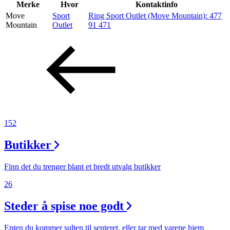
Inspirasjon
Merke
Hvor
Kontaktinfo
Move
Sport
Ring Sport Outlet (Move Mountain):
477
Mountain
Outlet
91 471
Søk
Åpningstider
Praktisk informasjon
152
Ledige stillinger
Butikker
Magasin
Finn det du trenger blant et bredt utvalg butikker
26
Steder å spise noe godt
Enten du kommer sulten til senteret, eller tar med varene hjem