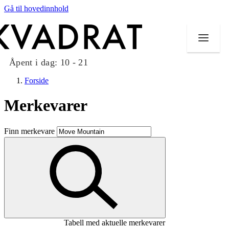
Gå til hovedinnhold
Åpent i dag:
10 - 21
Forside
Merkevarer
Butikker
Finn merkevare
Mat og drikke
Taket på Kvadrat
Aktiviteter
Tilbud
Tabell med aktuelle merkevarer