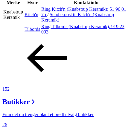
Inspirasjon
Merke
Hvor
Kontaktinfo
Ring Kitch'n (Knabstrup Keramik):
51 96 01
Knabstrup
Kitch'n
75
/
Send e-post
til Kitch'n (Knabstrup
Keramik
Keramik)
Søk
Ring Tilbords (Knabstrup Keramik):
919 23
Tilbords
093
Åpningstider
Praktisk informasjon
Ledige stillinger
Magasin
152
Butikker
Finn det du trenger blant et bredt utvalg butikker
26