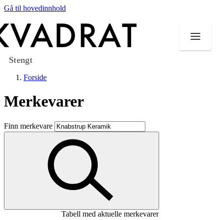
Gå til hovedinnhold
Stengt
Forside
Merkevarer
Butikker
Finn merkevare
Mat og drikke
Taket på Kvadrat
Aktiviteter
Tilbud
Tabell med aktuelle merkevarer